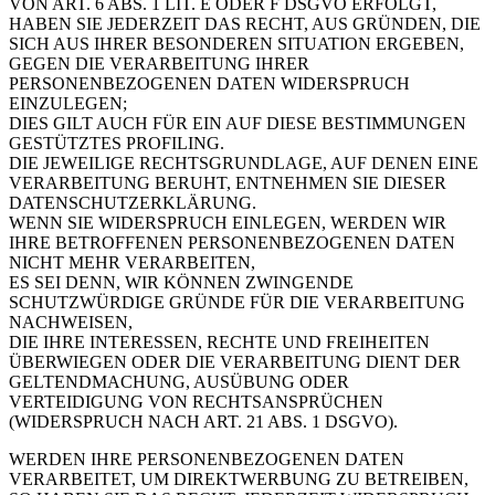
VON ART. 6 ABS. 1 LIT. E ODER F DSGVO ERFOLGT,
HABEN SIE JEDERZEIT DAS RECHT, AUS GRÜNDEN, DIE
SICH AUS IHRER BESONDEREN SITUATION ERGEBEN,
GEGEN DIE VERARBEITUNG IHRER
PERSONENBEZOGENEN DATEN WIDERSPRUCH
EINZULEGEN;
DIES GILT AUCH FÜR EIN AUF DIESE BESTIMMUNGEN
GESTÜTZTES PROFILING.
DIE JEWEILIGE RECHTSGRUNDLAGE, AUF DENEN EINE
VERARBEITUNG BERUHT, ENTNEHMEN SIE DIESER
DATENSCHUTZERKLÄRUNG.
WENN SIE WIDERSPRUCH EINLEGEN, WERDEN WIR
IHRE BETROFFENEN PERSONENBEZOGENEN DATEN
NICHT MEHR VERARBEITEN,
ES SEI DENN, WIR KÖNNEN ZWINGENDE
SCHUTZWÜRDIGE GRÜNDE FÜR DIE VERARBEITUNG
NACHWEISEN,
DIE IHRE INTERESSEN, RECHTE UND FREIHEITEN
ÜBERWIEGEN ODER DIE VERARBEITUNG DIENT DER
GELTENDMACHUNG, AUSÜBUNG ODER
VERTEIDIGUNG VON RECHTSANSPRÜCHEN
(WIDERSPRUCH NACH ART. 21 ABS. 1 DSGVO).
WERDEN IHRE PERSONENBEZOGENEN DATEN
VERARBEITET, UM DIREKTWERBUNG ZU BETREIBEN,