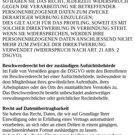
SO HABEN SIE DAS RECHT, JEDERZEIT WIDERSPRUCH
GEGEN DIE VERARBEITUNG SIE BETREFFENDER
PERSONENBEZOGENER DATEN ZUM ZWECKE
DERARTIGER WERBUNG EINZULEGEN;
DIES GILT AUCH FÜR DAS PROFILING, SOWEIT ES MIT
SOLCHER DIREKTWERBUNG IN VERBINDUNG STEHT.
WENN SIE WIDERSPRECHEN, WERDEN IHRE
PERSONENBEZOGENEN DATEN ANSCHLIESSEND NICHT
MEHR ZUM ZWECKE DER DIREKTWERBUNG
VERWENDET (WIDERSPRUCH NACH ART. 21 ABS. 2
DSGVO).
Beschwerderecht bei der zuständigen Aufsichtsbehörde
Im Falle von Verstößen gegen die DSGVO steht den Betroffenen
ein Beschwerderecht bei einer Aufsichtsbehörde, insbesondere in
dem Mitgliedstaat ihres gewöhnlichen Aufenthalts, ihres
Arbeitsplatzes oder des Orts des mutmaßlichen Verstoßes zu.
Das Beschwerderecht besteht unbeschadet anderweitiger
verwaltungsrechtlicher oder gerichtlicher Rechtsbehelfe.
Recht auf Datenübertragbarkeit
Sie haben das Recht, Daten, die wir auf Grundlage Ihrer
Einwilligung oder in Erfüllung eines Vertrags automatisiert
verarbeiten, an sich oder an einen Dritten in einem gängigen,
maschinenlesbaren Format aushändigen zu lassen.